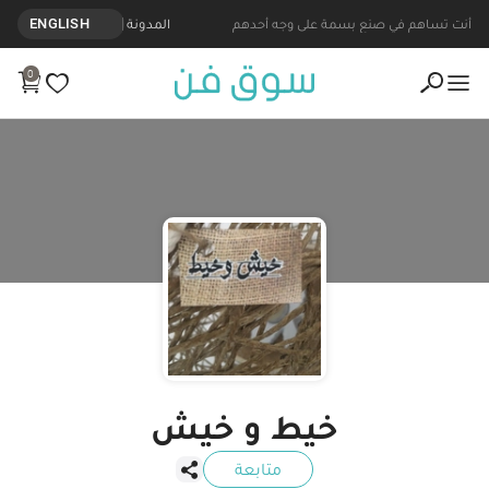
نتجات مصنوعة يدويا من خيط و خيش - Souq Fann
أنت تساهم في صنع بسمة على وجه أحدهم
المدونة
ENGLISH
0
خيط و خيش
متابعة